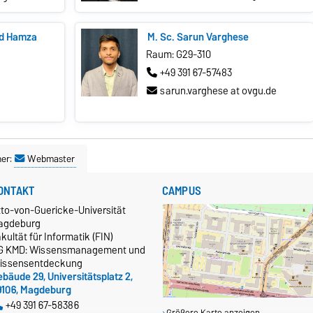
d Hamza
M. Sc. Sarun Varghese
Raum: G29-310
+49 391 67-57483
sarun.varghese at ovgu.de
ner:
Webmaster
ONTAKT
CAMPUS
tto-von-Guericke-Universität
agdeburg
kultät für Informatik (FIN)
G KMD: Wissensmanagement und
issensentdeckung
bäude 29, Universitätsplatz 2,
9106, Magdeburg
+49 391 67-58386
Größere Karte anzeigen