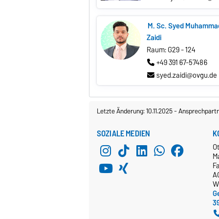
M. Sc. Syed Muhamma
Zaidi
Raum: G29 - 124
+49 391 67-57486
syed.zaidi@ovgu.de
Letzte Änderung: 10.11.2025
-
Ansprechpart
SOZIALE MEDIEN
K
O
M
Fa
A
W
Ge
3