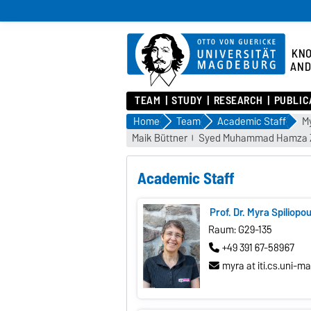
KN
AND
TEAM
STUDY
RESEARCH
PUBLIC
Home
Team
Academic Staff
My
Maik Büttner
Syed Muhammad Hamza Z
Academic Staff
Prof. Dr. Myra Spiliopo
Raum: G29-135
+49 391 67-58967
myra at iti.cs.uni-