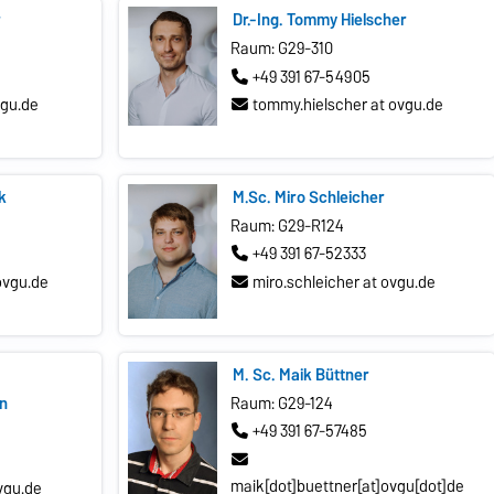
r
Dr.-Ing. Tommy Hielscher
Raum: G29-310
+49 391 67-54905
vgu.de
tommy.hielscher at ovgu.de
k
M.Sc. Miro Schleicher
Raum: G29-R124
+49 391 67-52333
ovgu.de
miro.schleicher at ovgu.de
M. Sc. Maik Büttner
n
Raum: G29-124
+49 391 67-57485
maik[dot]buettner[at]ovgu[dot]de
vgu.de