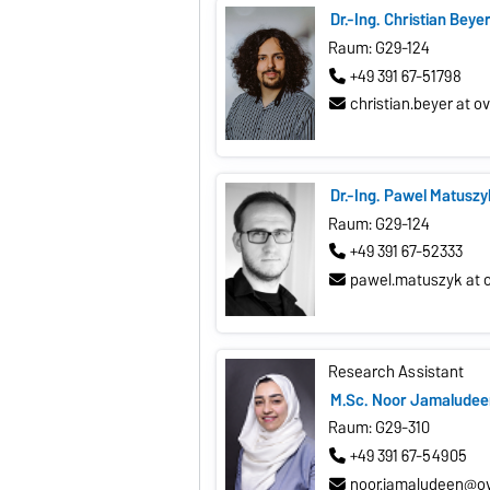
Dr.-Ing. Christian Beye
Raum: G29-124
+49 391 67-51798
christian.beyer at o
Dr.-Ing. Pawel Matuszy
Raum: G29-124
+49 391 67-52333
pawel.matuszyk at 
Research Assistant
M.Sc. Noor Jamaludee
Raum: G29-310
+49 391 67-54905
noor.jamaludeen@o