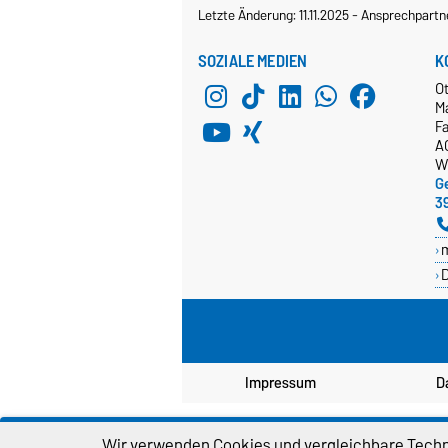
Letzte Änderung: 11.11.2025
-
Ansprechpartn
SOZIALE MEDIEN
K
O
M
Fa
A
W
Ge
3
D
Impressum
D
Wir verwenden Cookies und vergleichbare Techno