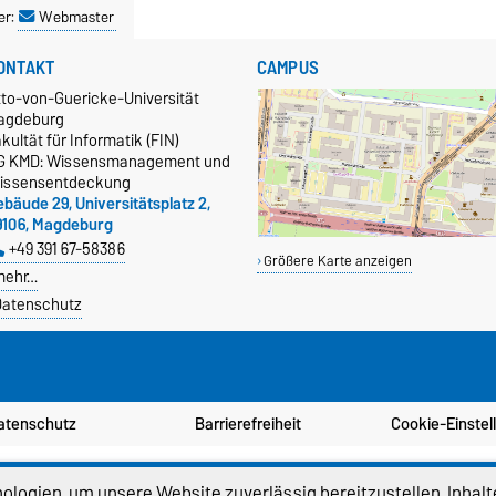
er:
Webmaster
ONTAKT
CAMPUS
tto-von-Guericke-Universität
agdeburg
kultät für Informatik (FIN)
G KMD: Wissensmanagement und
issensentdeckung
bäude 29, Universitätsplatz 2,
9106, Magdeburg
+49 391 67-58386
Größere Karte anzeigen
mehr…
atenschutz
atenschutz
Barrierefreiheit
Cookie-Einstel
logien, um unsere Website zuverlässig bereitzustellen, Inhalt