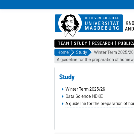
KN
AND
TEAM
STUDY
RESEARCH
PUBLIC
Home
Study
Winter Term 2025/26
A guideline for the preparation of home
Study
Winter Term 2025/26
Data Science MDKE
A guideline for the preparation of 