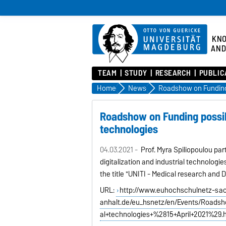
KN
AND
TEAM
STUDY
RESEARCH
PUBLIC
Home
News
Roadshow on Funding possibili
technologies
04.03.2021 -
Prof. Myra Spiliopoulou part
digitalization and industrial technologie
the title "UNITI - Medical research and 
URL:
http://www.euhochschulnetz-sa
anhalt.de/eu_hsnetz/en/Events/Roadshow
al+technologies+%2815+April+2021%29.