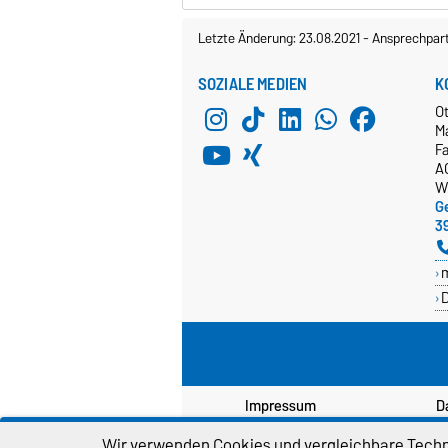
Letzte Änderung: 23.08.2021
-
Ansprechpar
SOZIALE MEDIEN
K
O
M
Fa
A
W
Ge
3
D
Impressum
D
Wir verwenden Cookies und vergleichbare Techno