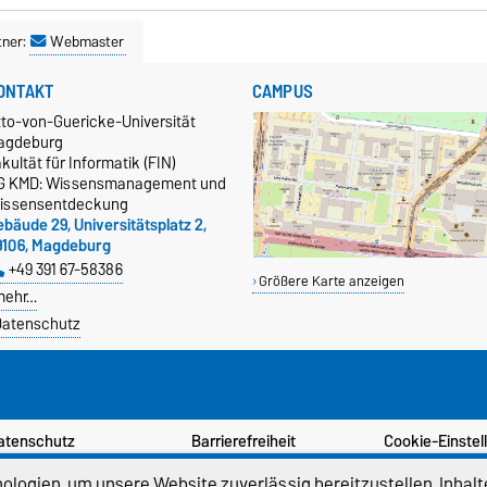
tner:
Webmaster
ONTAKT
CAMPUS
tto-von-Guericke-Universität
agdeburg
kultät für Informatik (FIN)
G KMD: Wissensmanagement und
issensentdeckung
bäude 29, Universitätsplatz 2,
9106, Magdeburg
+49 391 67-58386
Größere Karte anzeigen
mehr…
atenschutz
atenschutz
Barrierefreiheit
Cookie-Einstel
logien, um unsere Website zuverlässig bereitzustellen, Inhalt