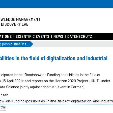
OWLEDGE MANAGEMENT
 DISCOVERY LAB
ATIONS
SCIENTIFIC EVENTS
NEWS
DATENSCHUTZ
Roadshow on Funding possibilities in the field of digitalization and industrial technologies
ties in the field of digitalization and industrial
icipates in the "Roadshow on Funding possibilities in the field of
s (15 April 2021)" and reports on the Horizon 2020 Project
UNITI
under
Data Science jointly against tinnitus" (event in German)
chsen-
+on+Funding+possibilities+in+the+field+of+digitalization+and+industri
html