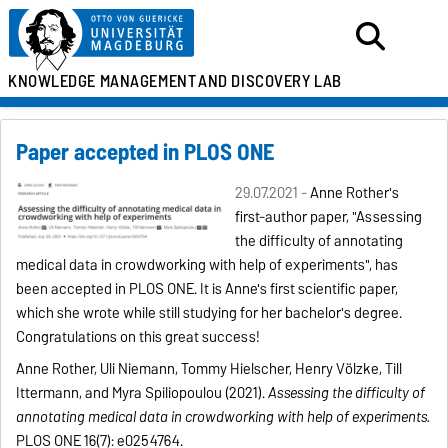
KNOWLEDGE MANAGEMENT
AND DISCOVERY LAB
Paper accepted in PLOS ONE
29.07.2021 -
Anne Rother's
first-author paper, "Assessing
the difficulty of annotating
medical data in crowdworking with help of experiments", has
been accepted in PLOS ONE. It is Anne's first scientific paper,
which she wrote while still studying for her bachelor's degree.
Congratulations on this great success!
Anne Rother, Uli Niemann, Tommy Hielscher, Henry Völzke, Till
Ittermann, and Myra Spiliopoulou (2021).
Assessing the difficulty of
annotating medical data in crowdworking with help of experiments.
PLOS ONE 16(7): e0254764.